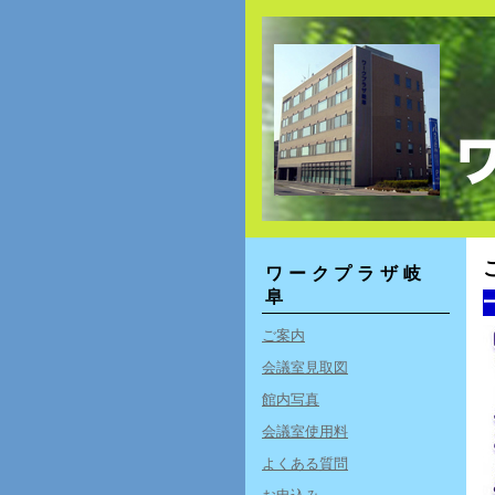
ワークプラザ岐
阜
ご案内
会議室見取図
館内写真
会議室使用料
よくある質問